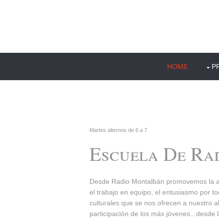
HOME
P
Martes alternos de 6 a 7
Escuela De Ra
Desde Radio Montalbán promovemos la afic
el trabajo en equipo, el entusiasmo por t
culturales que se nos ofrecen a nuestro al
participación de los más jóvenes...des