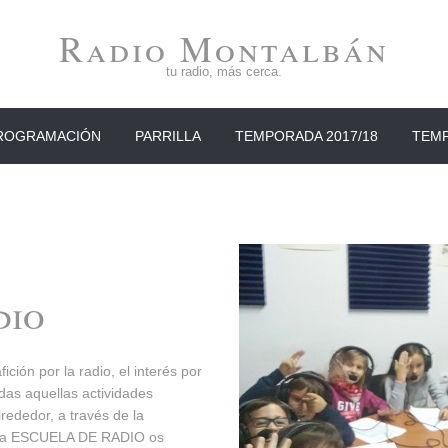
Radio Montalbán
tu radio, más cerca.
ROGRAMACIÓN
PARRILLA
TEMPORADA 2017/18
TEMP
dio
ión por la radio, el interés por
odas aquellas actividades
rededor, a través de la
de la ESCUELA DE RADIO os